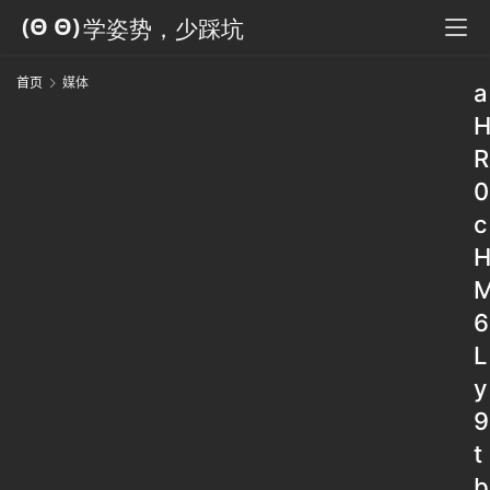
首页
媒体
a
R
0
c
6
L
y
9
t
b