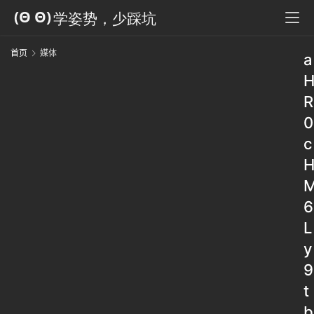
首页
媒体
a
R
0
c
6
L
y
9
t
b