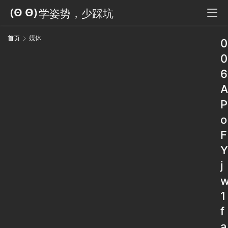
首页
媒体
0
0
6
A
P
o
F
Y
j
1
f
a