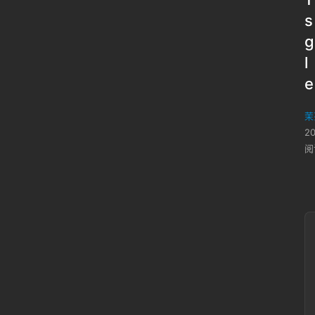
s
g
l
e
茉
2
阅