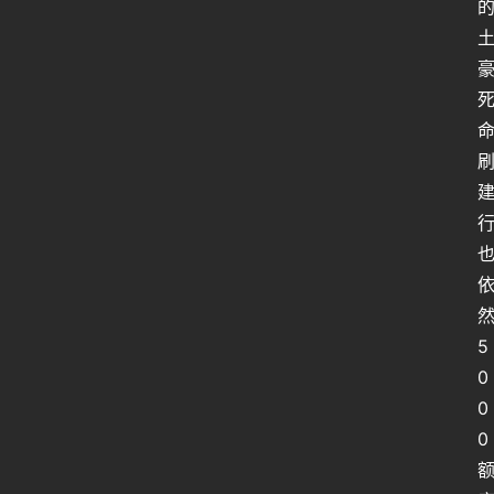
行
业
动
态
关
于
俺
们
代
5
付
0
服
0
务
0
社