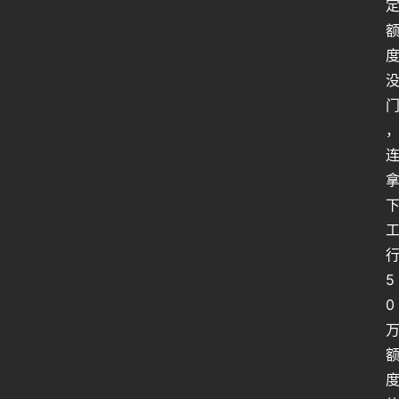
人
工
智
能
姿
势
微
尘
纪
事
5
海
0
淘
登录
注册
研
报