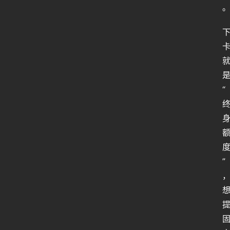
“
人
类
生
存
”
百
科
全
书