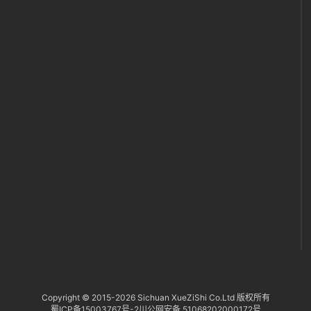
们
代
付
服
务
社
区
Copyright © 2015-
2026 Sichuan XueZiShi Co.Ltd 版权所有
蜀ICP备15003767号-2
川公网安备 51068202000172号