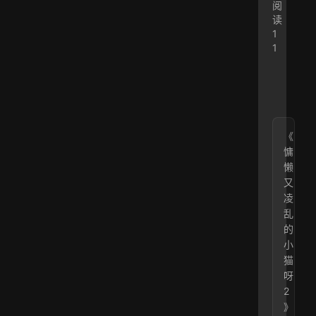
阅
读
1
1
《
慵
懒
又
凌
乱
的
小
猫
呀
2
》