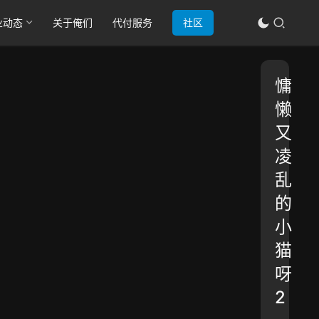
业动态
关于俺们
代付服务
社区
慵
懒
又
凌
乱
的
小
猫
呀
2