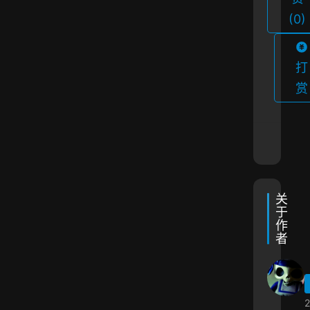
(0)
打
赏
关
于
作
者