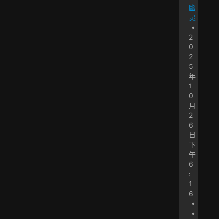
幽
灵
•
2
0
2
5
年
1
0
月
2
6
日
下
午
6
:
1
6
•
•