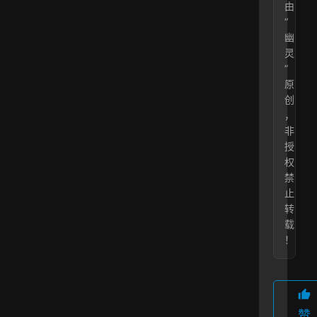
由
“
幽
灵
”
原
创
，
非
授
权
禁
止
转
载
！
赞