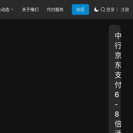
业动态
关于俺们
代付服务
社区
登录
注册
中
行
京
东
支
付
6
-
8
倍