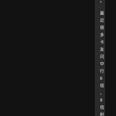
。
最
近
很
多
卡
友
问
中
行
6
倍
、
8
倍
积