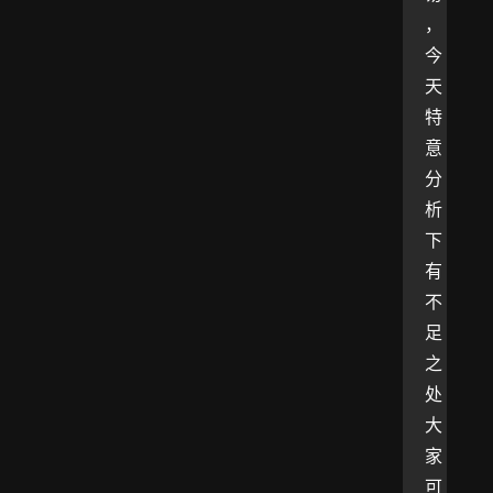
，
今
天
特
意
分
析
下
有
不
足
之
处
大
家
可