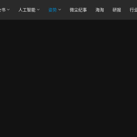
全书
人工智能
姿势
微尘纪事
海淘
研报
行