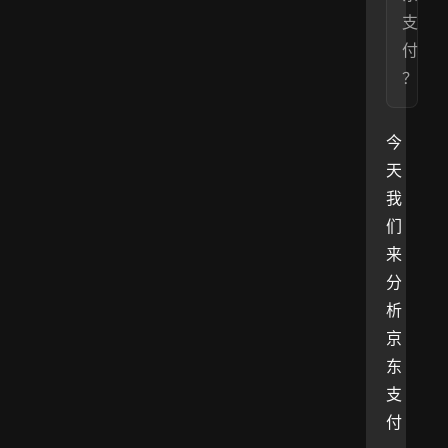
支
付
？
今
天
我
们
来
分
析
京
东
支
付