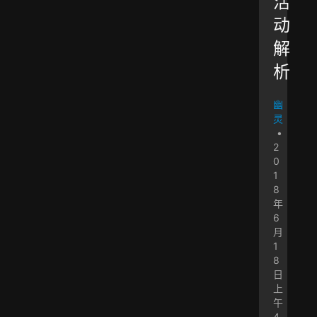
活
动
解
析
幽
灵
•
2
0
1
8
年
6
月
1
8
日
上
午
4