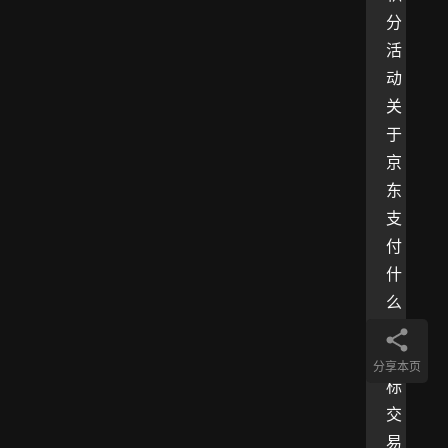
分
活
动
关
于
京
东
支
付
什
么
算
达
分享本页
标
交
易