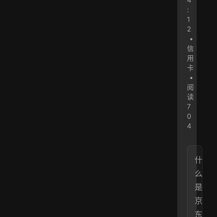
:
1
2
•
信
用
卡
•
阅
读
7
0
4
什
么
是
京
东