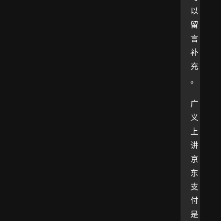
以
留
言
补
充
。
广
义
上
讲
京
东
支
付
是